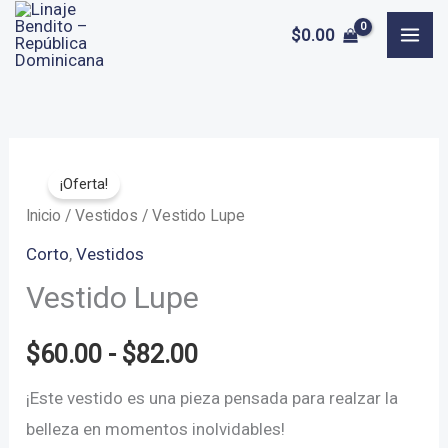
Ir
$
0.00
al
contenido
¡Oferta!
Inicio
/
Vestidos
/ Vestido Lupe
Corto
,
Vestidos
Vestido Lupe
Rango
$
60.00
-
$
82.00
de
¡Este vestido es una pieza pensada para realzar la
belleza en momentos inolvidables!
precios: