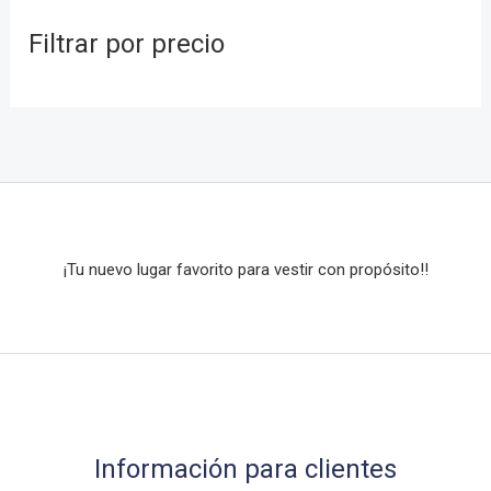
o
o
t
c
u
o
Filtrar por precio
s
s
o
t
c
d
s
o
t
u
s
o
c
t
o
s
¡Tu nuevo lugar favorito para vestir con propósito!!
Información para clientes