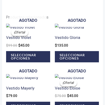
tiene
múltiples
Productos relacionados
variantes.
AGOTADO
AGOTADO
Las
opciones
¡Oferta!
¡Oferta!
Vestido Violet
Vestido Gloria
se
El
El
$
99.00
$
45.00
$
135.00
pueden
precio
precio
Este
Est
elegir
original
actual
SELECCIONAR
SELECCIONAR
OPCIONES
OPCIONES
era:
es:
producto
pro
en
$99.00.
$45.00.
tiene
tie
la
AGOTADO
AGOTADO
múltiples
múl
página
variantes.
var
de
¡Oferta!
¡Oferta!
Vestido Mayerly
Vestido Eloise
Las
Las
producto
El
El
$
79.00
$
75.00
$
45.00
opciones
opc
precio
precio
Este
Est
se
se
original
actual