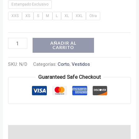
Estampado Exclusivo
XXS
XS
S
M
L
XL
XXL
Otra
Vestido
AÑADIR AL
CARRITO
Lupe
cantidad
SKU:
N/D
Categorías:
Corto
,
Vestidos
Guaranteed Safe Checkout
Descripción