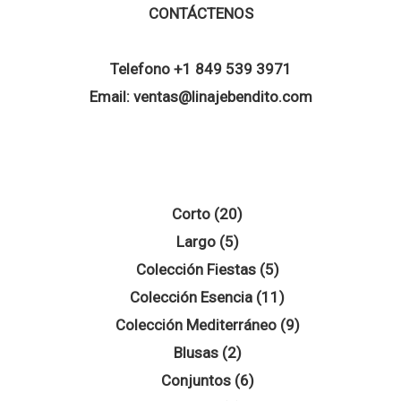
CONTÁCTENOS
Telefono
+1 849 539 3971
Email:
ventas@linajebendito.com
20
Corto
20
5
productos
Largo
5
productos
5
Colección Fiestas
5
productos
11
Colección Esencia
11
productos
9
Colección Mediterráneo
9
2
productos
Blusas
2
productos
6
Conjuntos
6