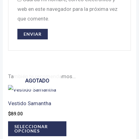
web en este navegador para la próxima vez
que comente.
También te recomendamos…
AGOTADO
Vestido Samantha
$
89.00
Este
SELECCIONAR
OPCIONES
producto