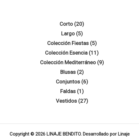
20
Corto
20
5
productos
Largo
5
productos
5
Colección Fiestas
5
productos
11
Colección Esencia
11
productos
9
Colección Mediterráneo
9
2
productos
Blusas
2
productos
6
Conjuntos
6
1
productos
Faldas
1
producto
27
Vestidos
27
productos
Copyright © 2026 LINAJE BENDITO. Desarrollado por Linaje