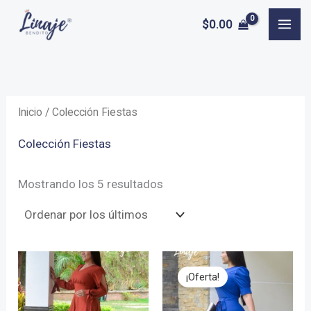
Ir
$
0.00
al
contenido
Inicio
/ Colección Fiestas
Colección Fiestas
Ordenado
Mostrando los 5 resultados
por
los
últimos
¡Oferta!