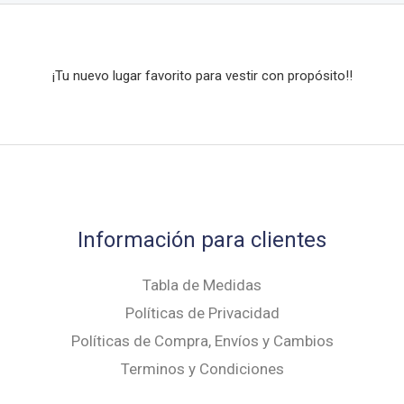
se
pueden
elegir
¡Tu nuevo lugar favorito para vestir con propósito!!
en
la
página
de
producto
Información para clientes
Tabla de Medidas
Políticas de Privacidad
Políticas de Compra, Envíos y Cambios
Terminos y Condiciones