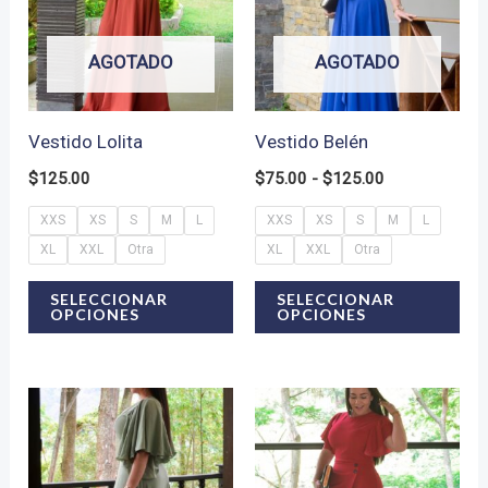
AGOTADO
AGOTADO
Vestido Lolita
Vestido Belén
Rango
$
125.00
$
75.00
-
$
125.00
de
precios:
XXS
XS
S
M
L
XXS
XS
S
M
L
desde
XL
XXL
Otra
XL
XXL
Otra
$75.00
hasta
Este
Est
SELECCIONAR
SELECCIONAR
$125.00
OPCIONES
OPCIONES
producto
pro
tiene
tie
múltiples
múl
variantes.
var
Las
Las