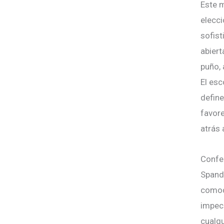
Este m
elecci
sofis
abiert
puño, 
El esc
define
favore
atrás 
Confe
Spande
comodi
impeca
cualqu