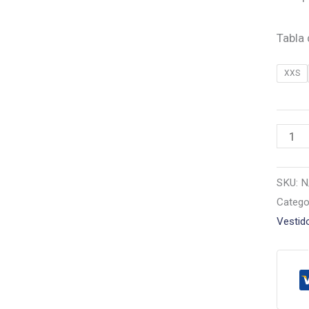
Tabla
XXS
Vesti
Lolita
canti
SKU:
N
Catego
Vestid