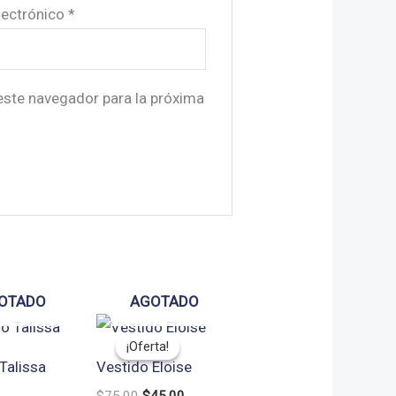
lectrónico
*
este navegador para la próxima
OTADO
AGOTADO
¡Oferta!
¡Oferta!
Talissa
Vestido Eloise
El
El