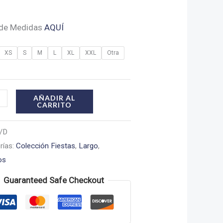
 de Medidas
AQUÍ
XS
S
M
L
XL
XXL
Otra
do
AÑADIR AL
CARRITO
dad
/D
rías:
Colección Fiestas
,
Largo
,
os
Guaranteed Safe Checkout