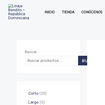
Ir
al
INICIO
TIENDA
CONÓCENOS
contenido
Buscar
BUSCAR
2
Corto
20
0
5
Largo
5