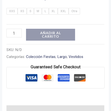
XXS
XS
S
M
L
XL
XXL
Otra
Vestido
AÑADIR AL
CARRITO
Gloria
cantidad
SKU:
N/D
Categorías:
Colección Fiestas
,
Largo
,
Vestidos
Guaranteed Safe Checkout