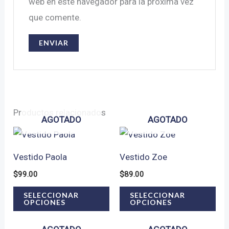
web en este navegador para la próxima vez
que comente.
Productos relacionados
AGOTADO
AGOTADO
Vestido Paola
Vestido Zoe
$
99.00
$
89.00
Este
Est
SELECCIONAR
SELECCIONAR
OPCIONES
OPCIONES
producto
pro
tiene
tie