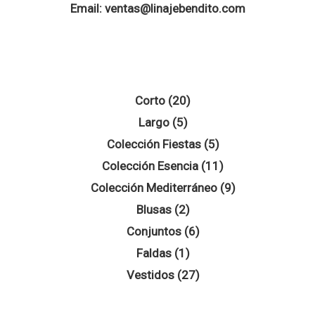
Email:
ventas@linajebendito.com
20
Corto
20
5
productos
Largo
5
productos
5
Colección Fiestas
5
productos
11
Colección Esencia
11
productos
9
Colección Mediterráneo
9
2
productos
Blusas
2
productos
6
Conjuntos
6
1
productos
Faldas
1
producto
27
Vestidos
27
productos