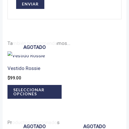
También te recomendamos…
AGOTADO
Vestido Rossie
$
99.00
Este
SELECCIONAR
OPCIONES
producto
tiene
múltiples
Productos relacionados
variantes.
AGOTADO
AGOTADO