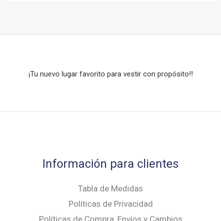
s
o
c
t
o
s
¡Tu nuevo lugar favorito para vestir con propósito!!
Información para clientes
Tabla de Medidas
Políticas de Privacidad
Políticas de Compra, Envíos y Cambios