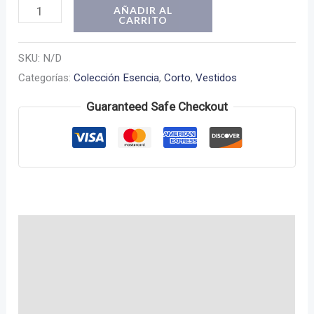
Vestido
AÑADIR AL
CARRITO
Zoe
cantidad
SKU:
N/D
Categorías:
Colección Esencia
,
Corto
,
Vestidos
Guaranteed Safe Checkout
Descripción
Información adicional
Valoraciones (0)