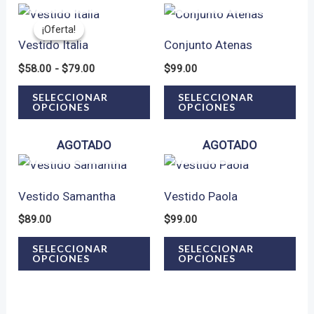
Las
opciones
¡Oferta!
¡Oferta!
Vestido Italia
Conjunto Atenas
se
Rango
$
58.00
-
$
79.00
$
99.00
pueden
de
Este
Est
elegir
precios:
SELECCIONAR
SELECCIONAR
OPCIONES
OPCIONES
desde
producto
pro
en
$58.00
tiene
tie
hasta
la
AGOTADO
AGOTADO
$79.00
múltiples
múl
página
variantes.
var
de
Vestido Samantha
Vestido Paola
Las
Las
producto
$
89.00
$
99.00
opciones
opc
Este
Est
se
se
SELECCIONAR
SELECCIONAR
OPCIONES
OPCIONES
producto
pro
pueden
pu
tiene
tie
elegir
ele
múltiples
múl
en
en